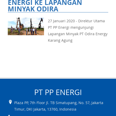
ENERGI KE LAPANGAN
MINYAK ODIRA
27 Januari 2020 - Direktur Utama
PT PP Energi mengunjungi
Lapangan Minyak PT Odira Energy
Karang Agung
PT PP
ENERGI
Plaza PP, 7th Floor Jl. TB Simatupang, No. 57
,
Jakarta
Timur
,
DKI Jakarta
,
13760
,
Indonesia