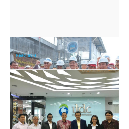
pembangkit listrik
tenaga uap dengan
kapasitas 2 X 200 MW
Read more
Thursday, 29 August 2019
MENTERI PEREKONOMIAN KEMARITIMAN
DAN INVESTASI MENINJAU PROYEK
PEMBANGKIT LISTRIK TENAGA SAMPAH