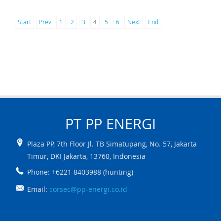
Start
Prev
1
2
3
4
5
6
Next
End
PT PP
ENERGI
Plaza PP, 7th Floor Jl. TB Simatupang, No. 57
,
Jakarta
Timur
,
DKI Jakarta
,
13760
,
Indonesia
Phone: +6221 8403988 (hunting)
Email:
corsec@pp-energi.co.id