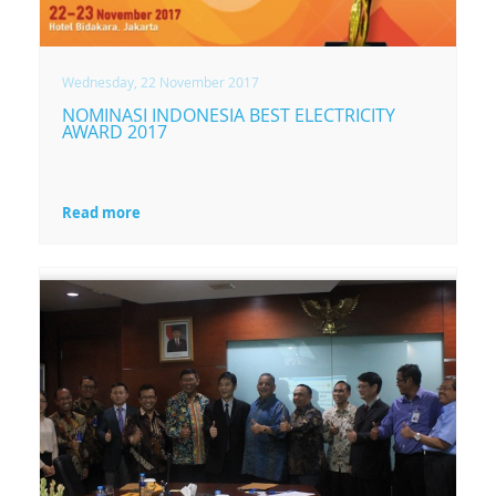
seluruh karyawan
dapat menyalurkan
rasa syukurnya atas
Wednesday, 22 November 2017
Rezeki yang sudah
NOMINASI INDONESIA BEST ELECTRICITY
diberikan oleh Allah
AWARD 2017
SWT, serta juga untuk
bersama-sama
mendoakan agar
Read more
kinerja kedua belah
pihak dapat
meningkat
kedepannya.