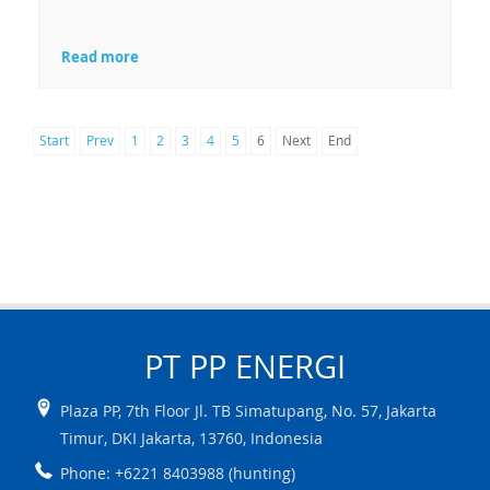
Read more
Start
Prev
1
2
3
4
5
6
Next
End
PT PP
ENERGI
Plaza PP, 7th Floor Jl. TB Simatupang, No. 57
,
Jakarta
Timur
,
DKI Jakarta
,
13760
,
Indonesia
Phone: +6221 8403988 (hunting)